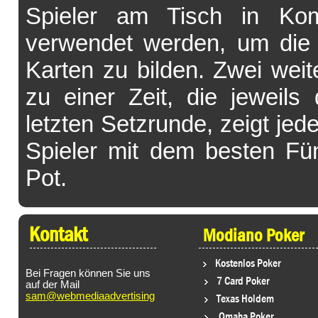
Spieler am Tisch in Kom
verwendet werden, um die 
Karten zu bilden. Zwei wei
zu einer Zeit, die jeweil
letzten Setzrunde, zeigt jed
Spieler mit dem besten Fün
Pot.
Kontakt
Modiano Poker
Kostenlos Poker
Bei Fragen können Sie uns
7 Card Poker
auf der Mail
sam@webmediaadvertising
Texas Holdem
Omaha Poker