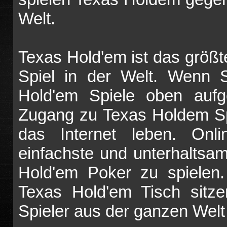
Welt.
Texas Hold'em ist das größt
Spiel in der Welt. Wenn 
Hold'em Spiele oben aufg
Zugang zu Texas Holdem S
das Internet leben. Onl
einfachste und unterhaltsa
Hold'em Poker zu spielen.
Texas Hold'em Tisch sitz
Spieler aus der ganzen Welt 