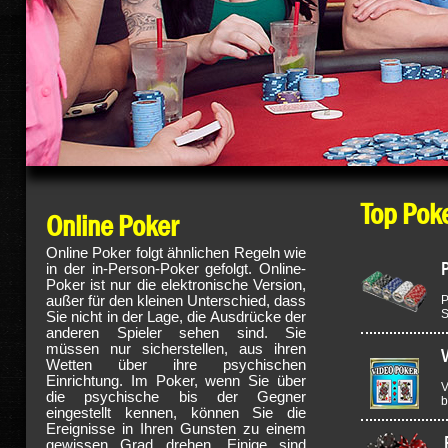
Top Poke
Online Poker
Online Poker folgt ähnlichen Regeln wie
in der in-Person-Poker gefolgt. Online-
Poker ist nur die elektronische Version,
außer für den kleinen Unterschied, dass
P
S
Sie nicht in der Lage, die Ausdrücke der
anderen Spieler sehen sind. Sie
müssen nur sicherstellen, aus ihren
Wetten über ihre psychischen
Einrichtung. Im Poker, wenn Sie über
V
die psychische bis der Gegner
b
eingestellt kennen, können Sie die
Ereignisse in Ihren Gunsten zu einem
gewissen Grad drehen. Einige sind