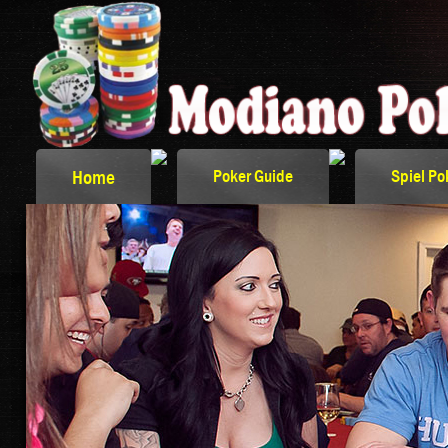
Home
Poker Guide
Spiel Po
Kontakt