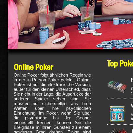
Top Poke
Online Poker
Online Poker folgt ähnlichen Regeln wie
in der in-Person-Poker gefolgt. Online-
Poker ist nur die elektronische Version,
außer für den kleinen Unterschied, dass
P
S
Sie nicht in der Lage, die Ausdrücke der
anderen Spieler sehen sind. Sie
müssen nur sicherstellen, aus ihren
Wetten über ihre psychischen
Einrichtung. Im Poker, wenn Sie über
V
die psychische bis der Gegner
b
eingestellt kennen, können Sie die
Ereignisse in Ihren Gunsten zu einem
gewissen Grad drehen. Einige sind