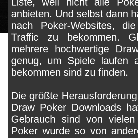
Liste, weil nicht alle P
anbieten. Und selbst dann ha
nach Poker-Websites, die
Traffic zu bekommen. Gl
mehrere hochwertige Draw
genug, um Spiele laufen 
bekommen sind zu finden.
Die größte Herausforderung,
Draw Poker Downloads hat
Gebrauch sind von viele
Poker wurde so von andere