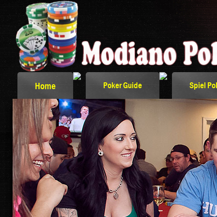
Home
Poker Guide
Spiel Po
Kontakt