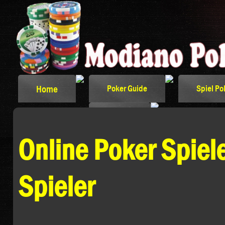
Home
Poker Guide
Spiel Po
Kontakt
Online Poker Spiel
Spieler