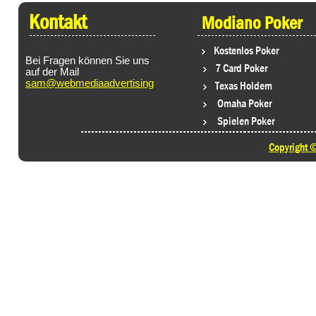
Kontakt
Modiano Poker
Kostenlos Poker
Bei Fragen können Sie uns
7 Card Poker
auf der Mail
sam@webmediaadvertising
Texas Holdem
Omaha Poker
Spielen Poker
Copyright 