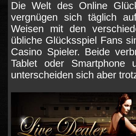
Die Welt des Online Glück
vergnügen sich täglich au
Weisen mit den verschied
übliche Glücksspiel Fans si
Casino Spieler. Beide ver
Tablet oder Smartphone u
unterscheiden sich aber tro